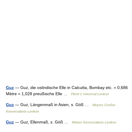
Guz
— Guz, die ostindische Elle in Calcutta, Bombay etc. = 0,686
Mètre = 1,028 preußische Elle …
Pierer's Universal-Lexikon
Guz
— Guz, Längenmaß in Asien, s. Göß …
Meyers Großes
Konversations-Lexikon
Guz
— Guz, Ellenmaß, s. Göß …
Kleines Konversations-Lexikon