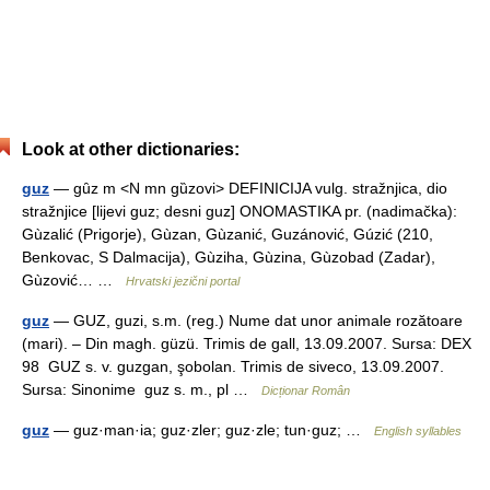
Look at other dictionaries:
guz
— gȗz m <N mn gȕzovi> DEFINICIJA vulg. stražnjica, dio
stražnjice [lijevi guz; desni guz] ONOMASTIKA pr. (nadimačka):
Gùzalić (Prigorje), Gùzan, Gùzanić, Guzánović, Gúzić (210,
Benkovac, S Dalmacija), Gùziha, Gùzina, Gùzobad (Zadar),
Gùzović… …
Hrvatski jezični portal
guz
— GUZ, guzi, s.m. (reg.) Nume dat unor animale rozătoare
(mari). – Din magh. güzü. Trimis de gall, 13.09.2007. Sursa: DEX
98 GUZ s. v. guzgan, şobolan. Trimis de siveco, 13.09.2007.
Sursa: Sinonime guz s. m., pl …
Dicționar Român
guz
— guz·man·ia; guz·zler; guz·zle; tun·guz; …
English syllables