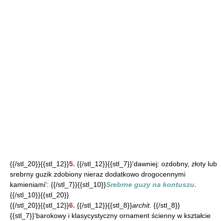
{{/stl_20}}{{stl_12}}
5.
{{/stl_12}}{{stl_7}}'dawniej: ozdobny, złoty lub
srebrny guzik zdobiony nieraz dodatkowo drogocennymi
kamieniami': {{/stl_7}}{{stl_10}}
Srebrne guzy na kontuszu.
{{/stl_10}}{{stl_20}}
{{/stl_20}}{{stl_12}}
6.
{{/stl_12}}{{stl_8}}
archit.
{{/stl_8}}
{{stl_7}}'barokowy i klasycystyczny ornament ścienny w kształcie