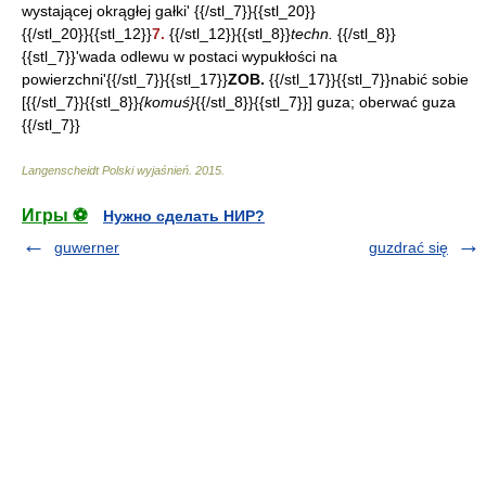
wystającej okrągłej gałki' {{/stl_7}}{{stl_20}}
{{/stl_20}}{{stl_12}}
7.
{{/stl_12}}{{stl_8}}
techn.
{{/stl_8}}
{{stl_7}}'wada odlewu w postaci wypukłości na
powierzchni'{{/stl_7}}{{stl_17}}
ZOB.
{{/stl_17}}{{stl_7}}nabić sobie
[{{/stl_7}}{{stl_8}}
{komuś}
{{/stl_8}}{{stl_7}}] guza; oberwać guza
{{/stl_7}}
Langenscheidt Polski wyjaśnień
.
2015
.
Игры ⚽
Нужно сделать НИР?
guwerner
guzdrać się