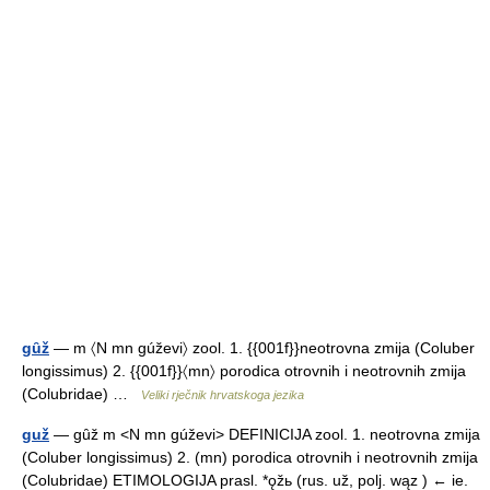
gȗž
— m 〈N mn gúževi〉 zool. 1. {{001f}}neotrovna zmija (Coluber
longissimus) 2. {{001f}}〈mn〉 porodica otrovnih i neotrovnih zmija
(Colubridae) …
Veliki rječnik hrvatskoga jezika
guž
— gȗž m <N mn gúževi> DEFINICIJA zool. 1. neotrovna zmija
(Coluber longissimus) 2. (mn) porodica otrovnih i neotrovnih zmija
(Colubridae) ETIMOLOGIJA prasl. *ǫžь (rus. už, polj. wąz ) ← ie.