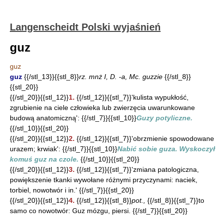
Langenscheidt Polski wyjaśnień
guz
guz
guz
{{/stl_13}}{{stl_8}}
rz. mnż I, D. -a, Mc. guzzie
{{/stl_8}}
{{stl_20}}
{{/stl_20}}{{stl_12}}
1.
{{/stl_12}}{{stl_7}}'kulista wypukłość,
zgrubienie na ciele człowieka lub zwierzęcia uwarunkowane
budową anatomiczną': {{/stl_7}}{{stl_10}}
Guzy potyliczne.
{{/stl_10}}{{stl_20}}
{{/stl_20}}{{stl_12}}
2.
{{/stl_12}}{{stl_7}}'obrzmienie spowodowane
urazem; krwiak': {{/stl_7}}{{stl_10}}
Nabić sobie guza. Wyskoczył
komuś guz na czole.
{{/stl_10}}{{stl_20}}
{{/stl_20}}{{stl_12}}
3.
{{/stl_12}}{{stl_7}}'zmiana patologiczna,
powiększenie tkanki wywołane różnymi przyczynami: naciek,
torbiel, nowotwór i in.' {{/stl_7}}{{stl_20}}
{{/stl_20}}{{stl_12}}
4.
{{/stl_12}}{{stl_8}}
pot.,
{{/stl_8}}{{stl_7}}to
samo co nowotwór: Guz mózgu, piersi. {{/stl_7}}{{stl_20}}