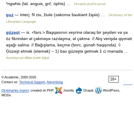
*ngwhis (lat. anguis, grč. óphis) …
Hrvatski jezični portal
guz
— interj. N ziu, žiute (sakoma šaukiant žąsis) …
Dictionary of the
Lithuanian Language
güzəşt
— is. <fars.> Başqasının xeyrinə olaraq bir şeydən və ya
öz fikrindən əl çəkməyə razılaşma, əl çəkmə. // Alış verişdə qiyməti
aşağı salma. // Bağışlama, keçmə (borc, günah haqqında). ◊
Güzəşt etmək (eləmək) – 1) bax güzəştə getmək 1 ci mənada …
Azərbaycan dilinin izahlı lüğəti
© Academic, 2000-2026
18+
Contact us:
Technical Support
,
Advertising
Dictionaries export
, created on PHP,
Joomla,
Drupal,
WordPress,
MODx.